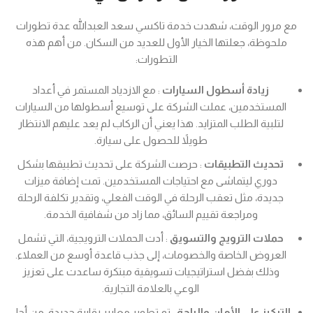
مع مرور الوقت، شهدت خدمة تاكسي سعد العبدالله عدة تطورات
ملحوظة، جعلتها الخيار الأول للعديد من السكان. من أهم هذه
التطورات:
زيادة أسطول السيارات
: مع الازدياد المستمر في أعداد
المستخدمين، عملت الشركة على توسيع أسطولها من السيارات
لتلبية الطلب المتزايد. هذا يعني أن الركاب لم يعد عليهم الانتظار
طويلاً للحصول على سيارة.
تحديث التطبيقات
: حرصت الشركة على تحديث تطبيقها بشكل
دوري ليتماشى مع احتياجات المستخدمين. تمت إضافة ميزات
جديدة، مثل تعقب الرحلة في الوقت الفعلي، وتقدير تكلفة الرحلة
ومراجعة تقييم السائق، مما زاد من شفافية الخدمة.
حملات الترويج والتسويق
: أدت الحملات الترويجية، التي تشمل
العروض الخاصة والخصومات، إلى جذب قاعدة أوسع من العملاء.
وذلك بفضل استراتيجيات تسويقية مبتكرة ساعدت على تعزيز
الوعي بالعلامة التجارية.
التركيز على الأمان والراحة
: تم تطوير معايير رقابية جديدة، من أجل