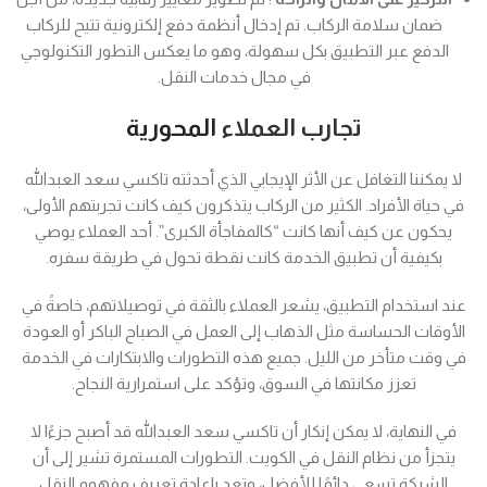
ضمان سلامة الركاب. تم إدخال أنظمة دفع إلكترونية تتيح للركاب
الدفع عبر التطبيق بكل سهولة، وهو ما يعكس التطور التكنولوجي
في مجال خدمات النقل.
تجارب العملاء
المحورية
لا يمكننا التغافل عن الأثر الإيجابي الذي أحدثته تاكسي سعد العبدالله
في حياة الأفراد. الكثير من الركاب يتذكرون كيف كانت تجربتهم الأولى،
يحكون عن كيف أنها كانت “كالمفاجأة الكبرى”. أحد العملاء يوصي
بكيفية أن تطبيق الخدمة كانت نقطة تحول في طريقة سفره.
عند استخدام التطبيق، يشعر العملاء بالثقة في توصيلاتهم، خاصةً في
الأوقات الحساسة مثل الذهاب إلى العمل في الصباح الباكر أو العودة
في وقت متأخر من الليل. جميع هذه التطورات والابتكارات في الخدمة
تعزز مكانتها في السوق، وتؤكد على استمرارية النجاح.
في النهاية، لا يمكن إنكار أن تاكسي سعد العبدالله قد أصبح جزءًا لا
يتجزأ من نظام النقل في الكويت. التطورات المستمرة تشير إلى أن
الشركة تسعى دائمًا للأفضل، وتعد بإعادة تعريف مفهوم النقل