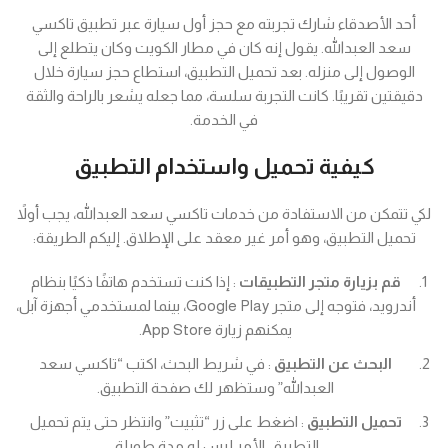
أحد الأصدقاء شارك تجربته مع حجز أول سيارة عبر تطبيق تاكسي
سعد العبدالله. يقول إنه كان في مطار الكويت وكان يتطلع إلى
الوصول إلى منزله. بعد تحميل التطبيق، استطاع حجز سيارة خلال
دقيقتين تقريبًا. كانت التجربة سلسة، مما جعله يشعر بالراحة والثقة
في الخدمة.
كيفية تحميل واستخدام التطبيق
لكي تتمكن من الاستفادة من خدمات تاكسي سعد العبدالله، يجب أولاً
تحميل التطبيق، وهو أمر غير معقد على الإطلاق. إليكم الطريقة:
قم بزيارة متجر التطبيقات
: إذا كنت تستخدم هاتفًا ذكيًا بنظام
أندرويد، فتوجه إلى متجر Google Play، بينما لمستخدمي أجهزة آبل،
يمكنهم زيارة App Store.
البحث عن التطبيق
: في شريط البحث، اكتب “تاكسي سعد
العبدالله” وستظهر لك صفحة التطبيق.
تحميل التطبيق
: اضغط على زر “تثبيت” وانتظر حتى يتم تحميل
التطبيق. الأمر ليس له مدة طويلة.