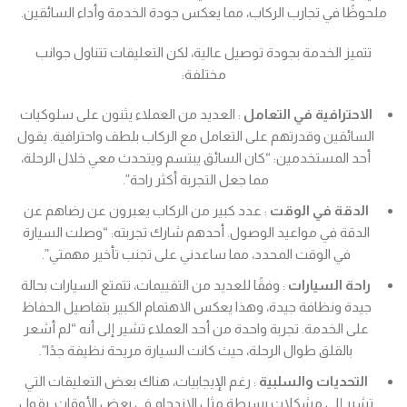
ملحوظًا في تجارب الركاب، مما يعكس جودة الخدمة وأداء السائقين.
تتميز الخدمة بجودة توصيل عالية، لكن التعليقات تتناول جوانب
مختلفة:
الاحترافية في التعامل
: العديد من العملاء يثنون على سلوكيات
السائقين وقدرتهم على التعامل مع الركاب بلطف واحترافية. يقول
أحد المستخدمين: “كان السائق يبتسم ويتحدث معي خلال الرحلة،
مما جعل التجربة أكثر راحة”.
الدقة في الوقت
: عدد كبير من الركاب يعبرون عن رضاهم عن
الدقة في مواعيد الوصول. أحدهم شارك تجربته: “وصلت السيارة
في الوقت المحدد، مما ساعدني على تجنب تأخير مهمتي”.
راحة السيارات
: وفقًا للعديد من التقييمات، تتمتع السيارات بحالة
جيدة ونظافة جيدة، وهذا يعكس الاهتمام الكبير بتفاصيل الحفاظ
على الخدمة. تجربة واحدة من أحد العملاء تشير إلى أنه “لم أشعر
بالقلق طوال الرحلة، حيث كانت السيارة مريحة نظيفة جدًا”.
التحديات والسلبية
: رغم الإيجابيات، هناك بعض التعليقات التي
تشير إلى مشكلات بسيطة مثل الازدحام في بعض الأوقات. يقول