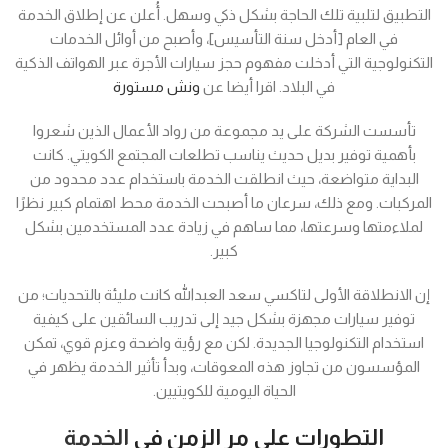
التطبيق لتلبية تلك الحاجة بشكل ذكي وسهل. أُعلن عن إطلاق الخدمة
في العام [أدخل سنة التأسيس]، وأصبح من أوائل الخدمات
التكنولوجية التي أدخلت مفهوم حجز سيارات الأجرة عبر الهواتف الذكية
في البلاد. اقرا أيضا عن
ونش مستورة
تأسست الشركة على يد مجموعة من رواد الأعمال الذين شعروا
بأهمية توفير بديل حديث يناسب تطلعات المجتمع الكويتي. كانت
البداية متواضعة، حيث انطلقت الخدمة باستخدام عدد محدود من
المركبات. ومع ذلك، سرعان ما أصبحت الخدمة محط اهتمام كبير نظرًا
لملاءمتها وسرعتها، مما ساهم في زيادة عدد المستخدمين بشكل
كبير.
إن الانطلاقة الأولى لتاكسي سعد العبدالله كانت مليئة بالتحديات؛ من
توفير سيارات مجهزة بشكل جيد إلى تدريب السائقين على كيفية
استخدام التكنولوجيا الجديدة. لكن مع رؤية واضحة وعزم قوي، تمكن
المؤسسون من تجاوز هذه المعوقات، وبدأ تأثير الخدمة يظهر في
الحياة اليومية للكويتيين.
التطورات على مر الزمن في
الخدمة