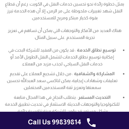
يمثل خطوة رائدة نحو تحسين خدمات النقل في الكويت. رغم أن قطاع
النقل شهد تغييرات ملحوظة على مر الزمن، إلا أن هذه الخدمة تبرز
بقوة كخيار مبتكر ومريح للمستخدمين.
هناك العديد من الأفكار والتوجهات التي يمكن أن تساهم في تعزيز
تجربة المستخدم. على سبيل المثال:
توسيع نطاق الخدمة
: قد يكون من المفيد للشركة البحث في
إمكانية توسيع نطاق الخدمات لتشمل النقل الطويل الأمد أو
خدمات النقل السياحي، لجذب مزيد من العملاء.
المشاركة والشفافية
: من خلال تشجيع العملاء على تقديم
تعليقات وشهادات إيجابية، يمكن لتاكسي سعد العبدالله تحسين
سمعتها وتعزيز ثقة المستخدمين المحتملين.
التحديث المستمر
: يتطلب النجاح في هذا المجال متابعة
للتكنولوجيا والتوجهات الحديثة. الاستثمار في تحديث تطبيق الخدمة
بشكل مستمر قد يؤمن للشركة ميزة تنافسية دائمة.
Call Us 99839814
قبل أن ننهي، نريد أن نؤكد على فكرة أن تاكسي سعد العبدالله ليس