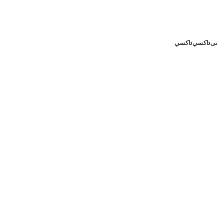
ى
تاكسي
تاكسي