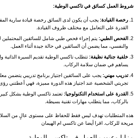
شروط العمل كسائق في تاكسي الوطية:
رخصة القيادة:
يجب أن يكون لدى السائق رخصة قيادة سارية المفعول
القدرة على التعامل مع مختلف ظروف القيادة.
الفحص الطبي:
يتم إجراء فحص طبي شامل للسائقين المحتملين لل
والنفسي، مما يضمن أن السائقين في حالة جيدة أثناء العمل.
خلفية جنائية نظيفة:
تتطلب تاكسي الوطية تقديم السيرة الذاتية و
يساهم في ضمان سلامة الركاب.
تدريب مهني:
يجب على السائقين اجتياز برنامج تدريبي يتضمن مع
تجربتي الشخصية عند اجتياز هذه الدورة مميزة، فهي أعطتني رؤى 
القدرة على استخدام التكنولوجيا:
تعتمد تاكسي الوطية بشكل كبير ع
بالركاب، مما يتطلب مهارات تقنية بسيطة.
هذه المتطلبات تهدف ليس فقط للحفاظ على مستوى عالٍ من السلامة وا
مريحة للركاب. اقرا أيضا عن
تاكسي ام الهيمان
مزايا وعيوب العمل في تاكسي الوطية