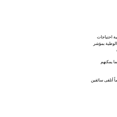
ة احتياجات
لوطية بمؤشر
ما يمكنهم
 أتلقى سائقين