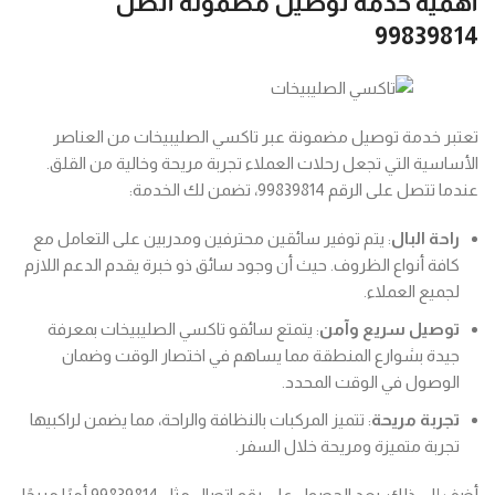
أهمية خدمة توصيل مضمونة أتصل
99839814
تعتبر خدمة توصيل مضمونة عبر تاكسي الصليبيخات من العناصر
الأساسية التي تجعل رحلات العملاء تجربة مريحة وخالية من القلق.
عندما تتصل على الرقم 99839814، تضمن لك الخدمة:
راحة البال
: يتم توفير سائقين محترفين ومدربين على التعامل مع
كافة أنواع الظروف. حيث أن وجود سائق ذو خبرة يقدم الدعم اللازم
لجميع العملاء.
توصيل سريع وآمن
: يتمتع سائقو تاكسي الصليبيخات بمعرفة
جيدة بشوارع المنطقة مما يساهم في اختصار الوقت وضمان
الوصول في الوقت المحدد.
تجربة مريحة
: تتميز المركبات بالنظافة والراحة، مما يضمن لراكبيها
تجربة متميزة ومريحة خلال السفر.
أضف إلى ذلك، يعد الحصول على رقم اتصال مثل 99839814 أمرًا مريحًا