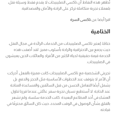
تُظهر هذه النقاط أن تاكسي الصليبيخات لا يقدم فقط وسيلة نقل،
بلعملاء تجربة متكاملة تركز على الراحة والأمان والمصداقية.
اقرا أيضا عن
تاكسى السرة
الختامية
ختامًا، يُعتبر تاكسي الصليبيخات من الخدمات الرائدة في مجال النقل،
حيث يجمع بين الاحترافية والراحة بأسلوب مميز. لقد أضفت هذه
الخدمة قيمة حقيقية لحياة الكثير من الأفراد والعائلات الذين يعيشون
في الصليبيخات.
تجربتي الشخصية مع تاكسي الصليبيخات كانت مميزة بالفعل. أدركت
أن الأمر لا يتوقف عند الخطوات الأساسية مثل الحجز والدفع، بل
يشمل أيضًا التعامل الحسن من قبل السائقين والمساعدة المتاحة
عند الحاجة. لا أستطيع نسيان تجربة سفر عائلتي عندما قررنا تناول
العشاء في أحد المطاعم البعيدة. كانت الخدمة سلسة، ولم نشعر
بالقلق بشأن الوصول في الوقت المحدد، حيث كان السائق محترفًا في
قيادته.