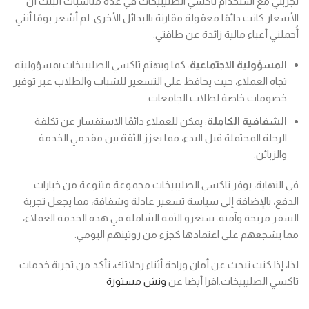
تجربتي مع استخدام تاكسي الصليبيخات في عدة مناسبات أثبتت أن
الأسعار كانت دائمًا معقولة مقارنة بالبدائل الأخرى. لم أشعر يومًا أنني
أُحملني أعباء مالية زائدة عن طاقتي.
المسؤولية الاجتماعية
: كما ويهتم تاكسي الصليبيخات بمسؤوليته
تجاه العملاء، حيث يحافظ على التسعير للشباب والطلاب عبر توفير
خصومات خاصة لطلاب الجامعات.
الشفافية الكاملة
: يمكن للعملاء دائمًا الاستفسار عن تكلفة
الرحلة المحتملة قبل البدء، مما يعزز الثقة بين مقدمي الخدمة
والزبائن.
في النهاية، يوفر تاكسي الصليبيخات مجموعة متنوعة من خيارات
الدفع، بالإضافة إلى سياسة تسعير عادلة وشفافة، مما يجعل تجربة
السفر مريحة وآمنة. ستغزو الثقة الشاملة في هذه الخدمة العملاء،
مما يشجعهم على اعتمادها كجزء من روتينهم اليومي.
لذا، إذا كنت تبحث عن أمان وراحة أثناء رحلاتك، تأكد من تجربة خدمات
تاكسي الصليبيخات.اقرا أيضا عن
ونش مستورة