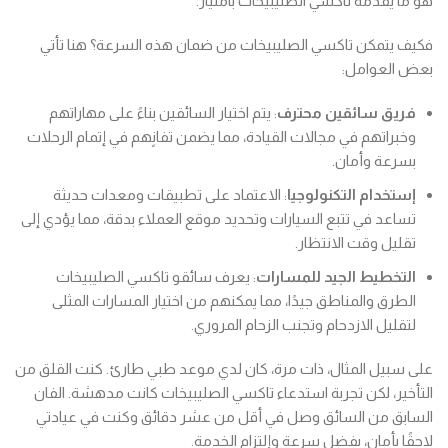
هو ما يقدمه تاكسي الصليبيخات بامتياز.
فكيف يتمكن تاكسي الصليبيخات من ضمان هذه السرعة؟ هنا تأتي
بعض العوامل:
فريق سائقين محترف
: يتم اختيار السائقين بناءً على مهاراتهم
وخبراتهم في مجالات القيادة، مما يضمن تفانٍهم في إتمام الرحلات
بسرعة وأمان.
إستخدام التكنولوجيا
: الاعتماد على تطبيقات ومعدات حديثة
تساعد في تتبع السيارات وتحديد موقع العملاء بدقة، مما يؤدي إلى
تقليل وقت الانتظار.
التخطيط الجيد للمسارات
: يعرف سائقو تاكسي الصليبيخات
الطرق والمناطق جيدًا، مما يمكنهم من اختيار المسارات المثلى
لتقليل الازدحام وتجنب الزحام المروري.
على سبيل المثال، ذات مرة، كان لدي موعد طبي طارئ. كنت القلق من
التأخير، لكن تجربة استدعاء تاكسي الصليبيخات كانت مدهشة. الفان
السابق من السائق وصل في أقل من عشر دقائق وكنت في عيادتي
لاحقًا بأمان، بفضل سرعة وإلتزام الخدمة.