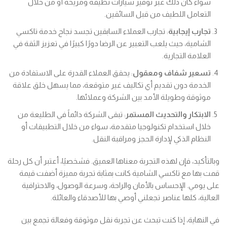
سواء كان ذلك عبر توفير سيارات نظيفة ومريحة أو من خلال
التعامل اللطيف من قبل السائقين.
تجارب إيجابية
: تجارب العملاء السابقين تجسد نجاح خدمة تاكسي
الشامية، حيث يلعب التعبير عن الرضا دورًا كبيرًا في تعزيز الثقة في
العلامة التجارية.
تسعير شفاف ومعقول
: يحقق العملاء القدرة على الاستفادة من
الخدمة دون تقديم أي تكاليف غير متوقعة، مما يسهل خلق علاقة
موثوقة وطويلة الأمد بين الشركة وعملائها.
الابتكار والتحديث المستمر
: تبقى الشركة دائماً في الطليعة من
خلال استخدام تكنولوجيا متقدمة، سواء من خلال التطبيقات أو
النظام الذكي لإدارة الحجز ومراقبة النقل.
وبالتأكيد، فإن لهذه التجربة معناها العميق. فشخصيًا، أعتبر أن كل رحلة
قمت بها مع تاكسي الشامية كانت بمثابة تجربة مميزة أضفت قيمة
على يومي. الإحساس بالأمان والراحة، وسرعة الوصول، والاحترافية
العالية، كلها عناصر تجعلني أوصي بها للأصدقاء والعائلة.
في النهاية، إذا كنت تبحث عن تجربة نقل موثوقة وفعالة تجمع بين