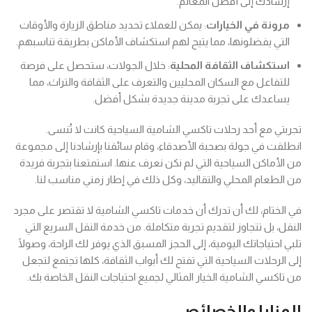
إرشادك إلى أفضل المعالم.
مرونة في الخيارات
: يمكن للعملاء تحديد مناطق الزيارة والأوقات
التي يفضلونها، مما يتيح لهم استكشاف الأماكن بطريقة تناسبهم.
استكشاف الثقافة المحلية
: خلال الجولات، ستحصل على فرصة
للتفاعل مع السكان المحليين والتعرف على الثقافة والتراث، مما
يساعدك على تجربة مدينة جديدة بشكل أفضل.
تجربتي مع أحد رحلات تاكسي الشامية السياحية كانت لا تُنسى.
انطلقت في جولة بصحبة الأصدقاء، وقام سائقنا بإرشادنا إلى مجموعة
من الأماكن السياحية التي لم نكن نعرف عنها. استمتعنا بتجربة فريدة
من الطعام المحلي والتقاليد، وكل ذلك في إطار زمني مناسب لنا.
في الختام، لك أن تدرك أن خدمات تاكسي الشامية لا تقتصر على مجرد
النقل، بل تتجاوز لتقديم تجربة متكاملة. من خدمة النقل السريع التي
تلبي احتياجاتك اليومية، إلى الحجز المسبق الذي يوفر لك الراحة، وصولًا
إلى الرحلات السياحية التي تفتح لك أبواب الثقافة، كلها تجتمع لتجعل
من تاكسي الشامية الخيار المثالي لجميع احتياجات النقل الخاصة بك.
المزايا والخصائص