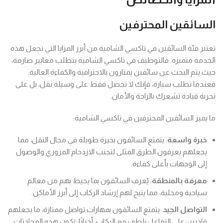
السائقين المحترفين
تعتبر فئة السائقين في تاكسي الشامية من أبرز المزايا التي تجعل هذه
الخدمة متميزة. فالتوظيف في تاكسي الشامية يتطلب معايير صارمة،
حيث يتم البحث عن سائقين يمتازون بالاحترافية والكفاءة العالية.
فعندما تطلب سيارة، فإنك لا تحصل فقط على وسيلة نقل، بل على
تجربة قيادة تشعرك بالراحة والأمان.
ما يميز السائقين المحترفين في تاكسي الشامية:
خبرة واسعة
: يتمتع السائقون بخبرة طويلة في مجال النقل، مما
يجعلهم يعرفون الطرق المثلى لتجنب الازدحام المروري والوصول
إلى الوجهات بأعلى كفاءة.
معرفة بالمنطقة
: يُعرف السائقون بما يحيط بهم من معالم
سياحية ومحلية، مما يتيح لهم إرشاد الركاب إلى أبرز الأماكن.
التواصل الجيد
: يتمتع السائقون بمهارات تواصل ممتازة، ما يجعلهم
قادرين على التفاعل بلطف مع الركاب. أحيانًا، تكون هذه المحادثات