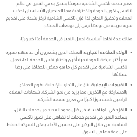
تعتبر خدمة تاكسي الشامية نموذجًا يحتذى به في التميز. في عالم
تنافسي، تكون الجودة والاحترافية هما العنصران الأساسيان لجذب
العملاء وتحقيق النجاح. لذا، فإن تاكسي الشامية تركز بشدة على تقديم
تجربة فريدة من نوعها ترقى إلى توقعات العملاء.
هناك عدة نقاط أساسية تجعل التميز في الخدمة أمرًا ضروريًا:
الولاء للعلامة التجارية
: العملاء الذين يشعرون أن خدمتهم مميزة
هم أكثر عرضة للعودة مرة أخرى واختيار نفس الخدمة. لذا، تعمل
تاكسي الشامية على تقديم كل ما هو ممكن للحفاظ على رضا
عملائها.
التقييمات الإيجابية
: بناءً على التجارب الإيجابية، يقوم العملاء
بالمشاركة مع الآخرين مما يزيد من نمو الشركة. شهادات العملاء
الراضين تلعب دورًا كبيرًا في تعزيز سمعة الشركة.
التفرّد في المنافسة
: في ظل وجود العديد من خدمات النقل،
يساعد التميز في تقديم خدمات لا تضاهى على تمييز تاكسي
الشامية. من خلال التركيز على تحسين الأداء، يمكن للشركة الحفاظ
على موقعها في السوق.