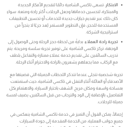
الابتكار
: تسعى تاكسي الشامية دائمًا لتقديم الأفكار الجديدة
والمبتكرة، لتحسين خدماتها وجعل الرحلات أكثر راحة ومتعة. سواء
كان ذلك عبر تقديم خيارات جديدة للخدمات أو تحسين التطبيقات
المستخدمة للحجز، فإن التطوير المستمر يُعد جزءًا لا يتجزأ من
استراتيجية الشركة.
تجربة راحة العملاء
: بدايةً من لحظة حجز الرحلة وحتى الوصول إلى
الوجهة، تركز تاكسي الشامية على توفير تجربة سلسة ومريحة. يتم
تدريب السائقين على تقديم خدمة عملاء ممتازة والتفاعل بلطف
مع الركاب، مما يجعلهم يشعرون بالراحة والاحترام أثناء الرحلة.
تجربة شخصية تتجلى عندما تتذكر اللحظات الجميلة التي قضيتها مع
الأصدقاء أو العائلة أثناء التنقل في تاكسي الشامية، حيث استمتعت
بمساحة واسعة ومكان مريح. الشغف باختيار السيارة، والاهتمام بكل
التفاصيل، بالإضافة إلى الود والترحاب من قبل السائقين، يضيف لمسة
جميلة للرحلات.
إجمالًا، يمكن القول أن التميز في خدمة تاكسي الشامية ينعكس في
جميع جوانب العملية، من الخدمة المقدمة إلى جودة السيارات