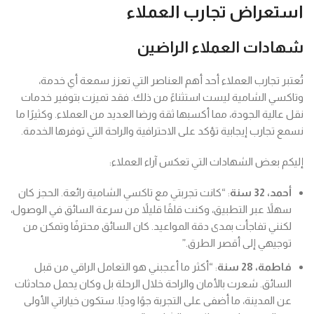
استعراض تجارب العملاء
شهادات العملاء الراضين
تُعتبر تجارب العملاء أحد أهم العناصر التي تعزز سمعة أي خدمة،
وتاكسي الشامية ليست استثناءً من ذلك. فقد تميزت بتوفير خدمات
نقل عالية الجودة، مما أكسبها ثقة ورضا العديد من العملاء. وكثيرًا ما
نسمع تجارب إيجابية تؤكد على الاحترافية والراحة التي توفرها الخدمة.
إليكم بعض الشهادات التي تعكس آراء العملاء:
أحمد، 32 سنة
: “كانت تجربتي مع تاكسي الشامية رائعة. الحجز كان
سهلاً عبر التطبيق، وكنت قلقًا قليلاً من سرعة السائق في الوصول،
لكنني تفاجأت بمدى دقة المواعيد. كان السائق محترفًا وتمكن من
توجيهي إلى أقصر الطرق.”
فاطمة، 28 سنة
: “أكثر ما أعجبني هو التعامل الراقي من قبل
السائق. شعرت بالأمان والراحة خلال الرحلة بل وكان يحمل محادثات
عن المدينة، ما أضفى على التجربة جوًا وديًا. ستكون خياراتي الأولى